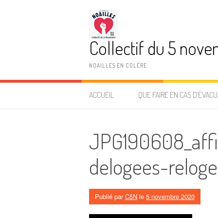
Aller
au
contenu
Collectif du 5 nov
NOAILLES EN COLÈRE
ACCUEIL
QUE FAIRE EN CAS D’ÉVACU
JPG190608_affi
delogees-relog
Publié par
C5N
le
5 novembre 2020