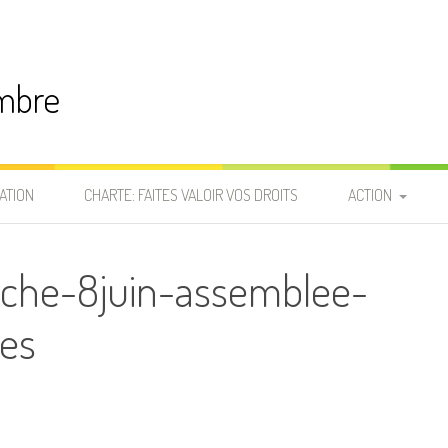
embre
ATION
CHARTE: FAITES VALOIR VOS DROITS
ACTION
HOMMAGES 2 AN
che-8juin-assemblee-
NOVEMBRE 2020
5 MESURES D’UR
ees
POUR SORTIR MA
DU PÉRIL
URGENCE COVID-