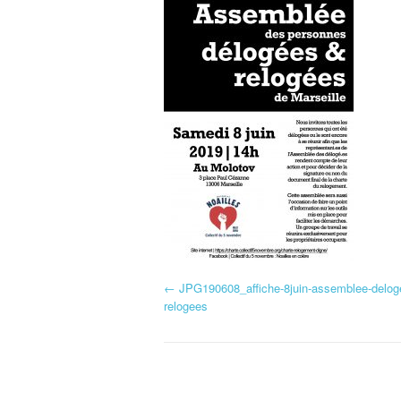
N
←
JPG190608_affiche-8juin-assemblee-delog
relogees
a
v