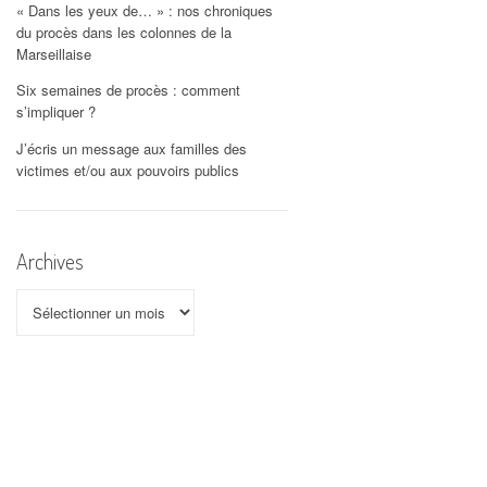
« Dans les yeux de… » : nos chroniques
AUX
A. BARLATIER
du procès dans les colonnes de la
Marseillaise
WEBRADIO ZIBELINE, A.
E DU
PAIRE & M. VOIRY
Six semaines de procès : comment
s’impliquer ?
TRIBUNE OUVERTE
J’écris un message aux familles des
DARITÉ
NOAILLES
victimes et/ou aux pouvoirs publics
TRIBUNE « NOUS SOMMES
TOUS DES ENFANTS DE
Archives
NOAILLES » – LE MONDE
31.01.2019
Archives
MANIFESTE POUR UN
MARSEILLE VIVANT ET
POPULAIRE – LA
MARSEILLAISE 28.01.2019
VIOLENCES POLICIÈRES