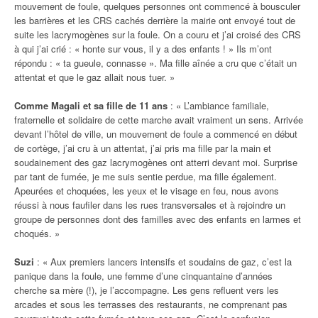
mouvement de foule, quelques personnes ont commencé à bousculer
les barrières et les CRS cachés derrière la mairie ont envoyé tout de
suite les lacrymogènes sur la foule. On a couru et j’ai croisé des CRS
à qui j’ai crié : « honte sur vous, il y a des enfants ! » Ils m’ont
répondu : « ta gueule, connasse ». Ma fille aînée a cru que c’était un
attentat et que le gaz allait nous tuer. »
Comme Magali et sa fille de 11 ans
: « L’ambiance familiale,
fraternelle et solidaire de cette marche avait vraiment un sens. Arrivée
devant l’hôtel de ville, un mouvement de foule a commencé en début
de cortège, j’ai cru à un attentat, j’ai pris ma fille par la main et
soudainement des gaz lacrymogènes ont atterri devant moi. Surprise
par tant de fumée, je me suis sentie perdue, ma fille également.
Apeurées et choquées, les yeux et le visage en feu, nous avons
réussi à nous faufiler dans les rues transversales et à rejoindre un
groupe de personnes dont des familles avec des enfants en larmes et
choqués. »
Suzi
: « Aux premiers lancers intensifs et soudains de gaz, c’est la
panique dans la foule, une femme d’une cinquantaine d’années
cherche sa mère (!), je l’accompagne. Les gens refluent vers les
arcades et sous les terrasses des restaurants, ne comprenant pas