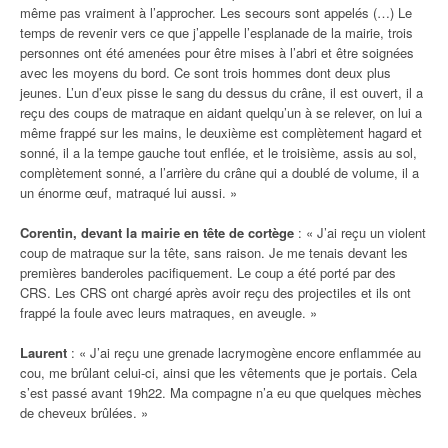
même pas vraiment à l’approcher. Les secours sont appelés (…) Le
temps de revenir vers ce que j’appelle l’esplanade de la mairie, trois
personnes ont été amenées pour être mises à l’abri et être soignées
avec les moyens du bord. Ce sont trois hommes dont deux plus
jeunes. L’un d’eux pisse le sang du dessus du crâne, il est ouvert, il a
reçu des coups de matraque en aidant quelqu’un à se relever, on lui a
même frappé sur les mains, le deuxième est complètement hagard et
sonné, il a la tempe gauche tout enflée, et le troisième, assis au sol,
complètement sonné, a l’arrière du crâne qui a doublé de volume, il a
un énorme œuf, matraqué lui aussi. »
Corentin, devant la mairie en tête de cortège
: « J’ai reçu un violent
coup de matraque sur la tête, sans raison. Je me tenais devant les
premières banderoles pacifiquement. Le coup a été porté par des
CRS. Les CRS ont chargé après avoir reçu des projectiles et ils ont
frappé la foule avec leurs matraques, en aveugle. »
Laurent
: « J’ai reçu une grenade lacrymogène encore enflammée au
cou, me brûlant celui-ci, ainsi que les vêtements que je portais. Cela
s’est passé avant 19h22. Ma compagne n’a eu que quelques mèches
de cheveux brûlées. »