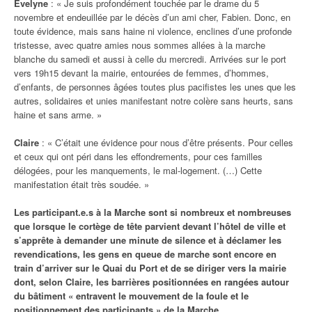
Évelyne
: « Je suis profondément touchée par le drame du 5
novembre et endeuillée par le décès d’un ami cher, Fabien. Donc, en
toute évidence, mais sans haine ni violence, enclines d’une profonde
tristesse, avec quatre amies nous sommes allées à la marche
blanche du samedi et aussi à celle du mercredi. Arrivées sur le port
vers 19h15 devant la mairie, entourées de femmes, d’hommes,
d’enfants, de personnes âgées toutes plus pacifistes les unes que les
autres, solidaires et unies manifestant notre colère sans heurts, sans
haine et sans arme. »
Claire
: « C’était une évidence pour nous d’être présents. Pour celles
et ceux qui ont péri dans les effondrements, pour ces familles
délogées, pour les manquements, le mal-logement. (…) Cette
manifestation était très soudée. »
Les participant.e.s à la Marche sont si nombreux et nombreuses
que lorsque le cortège de tête parvient devant l’hôtel de ville et
s’apprête à demander une minute de silence et à déclamer les
revendications, les gens en queue de marche sont encore en
train d’arriver sur le Quai du Port et de se diriger vers la mairie
dont, selon Claire, les barrières positionnées en rangées autour
du bâtiment « entravent le mouvement de la foule et le
positionnement des participants » de la Marche.