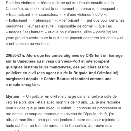
Pour les victimes et témoins de ce qui se déroule ensuite sur la
Canebière, au choix, c’est là un moment « intense », « choquant »,
« traumatisant », « scandaleux », « d’une violence inouïe »,
« hallucinant », « ahurissant », « terrorisant ». Tant que pour certaines
personnes il leur est ensuite « impossible de dormir », que ces
« images (les) hantent » et que pour d’autres, elles « garde(nt) les
yeux grand ouverts toute la nuit sans pouvoir desserrer les dents » et
« ont la boule au ventre ».
20h50-21h. Alors que les unités alignées de CRS font un barrage
sur la Canebière au niveau du Vieux-Port et interrompent
quelques instants leurs manœuvres, des policiers et une
policière en civil (des agent.e.s de la Brigade Anti-Criminalité)
surgissent depuis le Centre Bourse et fondent comme une
« meute enragée ».
Myriam
: « Un policier en civil me charge dans la ruelle à côté de
l’église alors que j’étais avec mon fils de 10 ans. Là, je me retourne
pour lui dire que je suis avec un enfant, il continue sa progression et
me donne un coup de matraque au niveau de l’épaule, de là, j’ai
attrapé mon fils et on a prit nos jambes à notre cou pour rejoindre la
foule qui était en train de remonter la Canebière. Je trouve cela