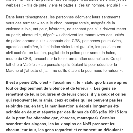
verbales : « fils de pute, viens te battre si t’es un homme, enculé ! » »
Dans leurs témoignages, les personnes décrivent leurs sentiments
sous ces termes: « sous le choc, panique totale, indignés de la
violence subie, ont peur, hésitants, ne sachant pas s’ils doivent rester
ou partir, abasourdie, dégoût » / décrivent les manœuvres des unités
de police comme suit : « assauts des CRS, personnes poursuivies,
agression policière, intimidation violente et gratuite, les policiers en
civil cachés, en faction, pugilat de la police pour semer la haine,
meute de CRS, foncent sur la foule, arrestation sournoise ». Ce qui
fait dire à Valérie : « Je pensais qu’ils étaient là pour sécuriser la
Marche et j’atteste et j’affirme qu’ils étaient là pour nous terroriser ».
Il est à peine 20h, c’est « l’accalmie », le « statu quo bizarre après
tout ce déploiement de violence et de terreur ». Les gens se
remettent de leurs brûlures et de leurs chocs, il y a ceux et celles
qui retrouvent leurs amis, ceux et celles qui ne peuvent pas les
rejoindre car, en fait, la manifestation a depuis longtemps été
scindée en deux et séparée par des lignes de CRS (dès 19h15 lors
de la première offensive gaz, charges, matraques). Certains
scandent des slogans, les faux sapins de Noël prennent feu
chacun leur tour, les gens regardent et entonnent un défoulant :