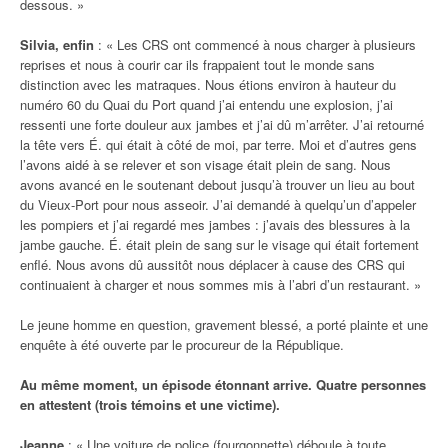
dessous. »
Silvia, enfin
: « Les CRS ont commencé à nous charger à plusieurs
reprises et nous à courir car ils frappaient tout le monde sans
distinction avec les matraques. Nous étions environ à hauteur du
numéro 60 du Quai du Port quand j’ai entendu une explosion, j’ai
ressenti une forte douleur aux jambes et j’ai dû m’arrêter. J’ai retourné
la tête vers É. qui était à côté de moi, par terre. Moi et d’autres gens
l’avons aidé à se relever et son visage était plein de sang. Nous
avons avancé en le soutenant debout jusqu’à trouver un lieu au bout
du Vieux-Port pour nous asseoir. J’ai demandé à quelqu’un d’appeler
les pompiers et j’ai regardé mes jambes : j’avais des blessures à la
jambe gauche. É. était plein de sang sur le visage qui était fortement
enflé. Nous avons dû aussitôt nous déplacer à cause des CRS qui
continuaient à charger et nous sommes mis à l’abri d’un restaurant. »
Le jeune homme en question, gravement blessé, a porté plainte et une
enquête à été ouverte par le procureur de la République.
Au même moment, un épisode étonnant arrive. Quatre personnes
en attestent (trois témoins et une victime).
Jeanne
: « Une voiture de police (fourgonnette) déboule à toute