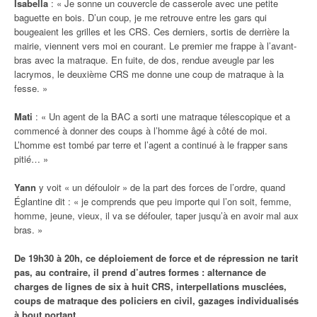
Isabella
: « Je sonne un couvercle de casserole avec une petite
baguette en bois. D’un coup, je me retrouve entre les gars qui
bougeaient les grilles et les CRS. Ces derniers, sortis de derrière la
mairie, viennent vers moi en courant. Le premier me frappe à l’avant-
bras avec la matraque. En fuite, de dos, rendue aveugle par les
lacrymos, le deuxième CRS me donne une coup de matraque à la
fesse. »
Mati
: « Un agent de la BAC a sorti une matraque télescopique et a
commencé à donner des coups à l’homme âgé à côté de moi.
L’homme est tombé par terre et l’agent a continué à le frapper sans
pitié… »
Yann
y voit « un défouloir » de la part des forces de l’ordre, quand
Églantine dit : « je comprends que peu importe qui l’on soit, femme,
homme, jeune, vieux, il va se défouler, taper jusqu’à en avoir mal aux
bras. »
De 19h30 à 20h, ce déploiement de force et de répression ne tarit
pas, au contraire, il prend d’autres formes : alternance de
charges de lignes de six à huit CRS, interpellations musclées,
coups de matraque des policiers en civil, gazages individualisés
à bout portant…