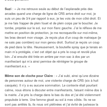
Suzi
: « Je me retrouve seule au début de l’esplanade près des
arcades quand une charge de ligne de CRS arrive droit sur moi, je
suis un peu de 3/4 par rapport à eux, je les vois de mon côté droit. Et
je me fais frapper de plein fouet et de plein corps par le bouclier. Je
tombe, projetée sur le sol, sur mon flanc gauche. J’ai le réflexe de me
mettre en position de protection, je me recroqueville sur moi-même,
les bras devant mon visage. Je reçois plus d’un coup de matraque (je
ne sais pas combien) sur mon genou droit. Surtout je reçois un coup
de pied dans la tête. Heureusement, la bouteille spray que je tenais en
main m’a protégée, c’est cet objet qui a pris le coup et revolé plus
loin. J’ai ensuite été tirée en arrière par mon sac à dos par un
manifestant qui m’a ainsi permise de réintégrer le groupe de
manifestant.e.s. »
Même son de cloche pour Claire
: « J’ai subi, ainsi qu’une dizaine
de personnes autour de moi, une violente charge de CRS (six à huit
casqués). Il n’y a eu aucune sommation. Le contexte était pourtant
calme, nous étions à discuter entre manifestants, faisant même dos à
la mairie. J’ai pris la charge dans le bas du dos et j’ai été violemment
propulsée à terre. Une femme gisait au sol à mes côtés. Ils ne se
sont pas arrêtés là, ils nous ont piétinées et j’ai évité de justesse la