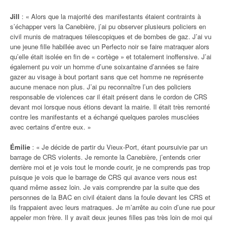
Jill
: « Alors que la majorité des manifestants étaient contraints à
s’échapper vers la Canebière, j’ai pu observer plusieurs policiers en
civil munis de matraques télescopiques et de bombes de gaz. J’ai vu
une jeune fille habillée avec un Perfecto noir se faire matraquer alors
qu’elle était isolée en fin de « cortège » et totalement inoffensive. J’ai
également pu voir un homme d’une soixantaine d’années se faire
gazer au visage à bout portant sans que cet homme ne représente
aucune menace non plus. J’ai pu reconnaître l’un des policiers
responsable de violences car il était présent dans le cordon de CRS
devant moi lorsque nous étions devant la mairie. Il était très remonté
contre les manifestants et a échangé quelques paroles musclées
avec certains d’entre eux. »
Émilie
: « Je décide de partir du Vieux-Port, étant poursuivie par un
barrage de CRS violents. Je remonte la Canebière, j’entends crier
derrière moi et je vois tout le monde courir, je ne comprends pas trop
puisque je vois que le barrage de CRS qui avance vers nous est
quand même assez loin. Je vais comprendre par la suite que des
personnes de la BAC en civil étaient dans la foule devant les CRS et
ils frappaient avec leurs matraques. Je m’arrête au coin d’une rue pour
appeler mon frère. Il y avait deux jeunes filles pas très loin de moi qui