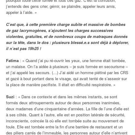
pourquoi toute cette fumée et tous ces gaz. C’est la confusion,
j’entends des gens crier, gémir, se plaindre, appeler leurs amis,
appeler à l’aide. »
C’est que, à cette première charge subite et massive de bombes
de gaz lacrymogènes, s’ajoutent les charges successives
violentes, gratuites, et de nombreux coups de matraques donnés
sur la tête, dans le dos : plusieurs blessé.e.s sont déjà à déplorer,
il n’est pas 19h25 !
Fatima
: « Quand j’ai pu ré-ouvrir les yeux, une femme était tombée,
un malaise. On l’a aidée à plusieurs – je suis formée en secourisme –
et j’ai appelé les secours. (…) J’ai aidé un homme piétiné par les CRS
et gazé à bout portant dans le visage, qui avait tenté de s’asseoir sur
la place de manière pacifiste. Il était en difficulté respiratoire. »
Suzi
: « Dans ce contexte et dans les mêmes instants, se sont
formés deux attroupements autour de deux personnes inanimées,
deux madames d’une cinquantaine d’années. La fille de l’une d’elle est
à ses côtés. Quant à l’autre, elle est en position latérale de sécurité,
inconsciente, coincée là où elle est tombée suite au mouvement de
foule. Elle est tombée entre la fin d’une barrière de restaurant et un
des piliers carrés de l’immeuble, les personnes autour d’elle n’arrivent