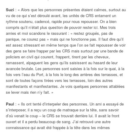
Suzi
: « Alors que les personnes présentes étaient calmes, surtout au
vu de ce qui s’est déroulé avant, les unités de CRS entament un
rythme soutenu, cadencé, rapide pour nous repousser. On a bien
compris qu’il n’était plus question de pouvoir rester ici. Mes trois
amies et moi scandons le rassurant : « restez groupés, pas de
panique, ne courez pas » mais qui ne fonctionne pas. Il faut dire qu’il
est assez stressant en même temps que l’on se fait repousser de voir
des gens se faire frapper par les CRS mais surtout par une bande de
policiers en civil qui courent, frappent, tirent par les cheveux,
ramassent, alpaguent les gens qu’ils saisissent au hasard de leur
avancée brutale. Les personnes sont saisies à la fois sur le quai, à la
fois vers l’eau du Port, à la fois le long des arrières des terrasses, et
sont de toutes façons tirées vers les terrasses, loin des autres
manifestants et manifestantes. Je vois quelques personnes attablées
se lever mais rien n’y fait. »
Paul
: « Ils ont tenté d’interpeler des personnes. Un ami a essayé de
s’interposer, il a reçu un coup de matraque sur la tête, sans savoir
d’où venait le coup – le CRS se trouvait derrière lui. Il avait le front
ouvert et il a perdu beaucoup de sang. J’ai retrouvé une autre
connaissance qui avait été frappée à la tête dans les mêmes