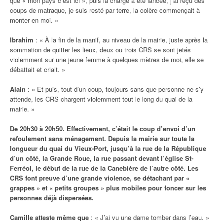
que « mon pays c’est ici », puis la charge a été lancée, j’ai reçu des
coups de matraque, je suis resté par terre, la colère commençait à
monter en moi. »
Ibrahim
: « À la fin de la manif, au niveau de la mairie, juste après la
sommation de quitter les lieux, deux ou trois CRS se sont jetés
violemment sur une jeune femme à quelques mètres de moi, elle se
débattait et criait. »
Alain
: « Et puis, tout d’un coup, toujours sans que personne ne s’y
attende, les CRS chargent violemment tout le long du quai de la
mairie. »
De 20h30 à 20h50. Effectivement, c’était le coup d’envoi d’un
refoulement sans ménagement. Depuis la mairie sur toute la
longueur du quai du Vieux-Port, jusqu’à la rue de la République
d’un côté, la Grande Roue, la rue passant devant l’église St-
Ferréol, le début de la rue de la Canebière de l’autre côté. Les
CRS font preuve d’une grande violence, se détachant par «
grappes » et « petits groupes » plus mobiles pour foncer sur les
personnes déjà dispersées.
Camille atteste même que
: « J’ai vu une dame tomber dans l’eau. »