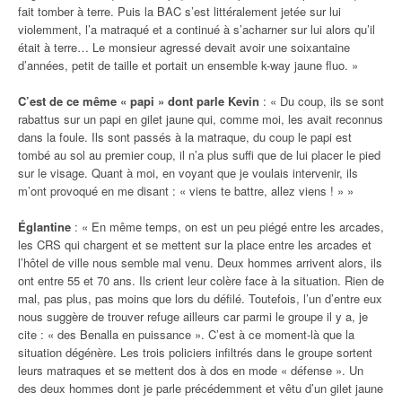
fait tomber à terre. Puis la BAC s’est littéralement jetée sur lui
violemment, l’a matraqué et a continué à s’acharner sur lui alors qu’il
était à terre… Le monsieur agressé devait avoir une soixantaine
d’années, petit de taille et portait un ensemble k-way jaune fluo. »
C’est de ce même « papi » dont parle Kevin
: « Du coup, ils se sont
rabattus sur un papi en gilet jaune qui, comme moi, les avait reconnus
dans la foule. Ils sont passés à la matraque, du coup le papi est
tombé au sol au premier coup, il n’a plus suffi que de lui placer le pied
sur le visage. Quant à moi, en voyant que je voulais intervenir, ils
m’ont provoqué en me disant : « viens te battre, allez viens ! » »
Églantine
: « En même temps, on est un peu piégé entre les arcades,
les CRS qui chargent et se mettent sur la place entre les arcades et
l’hôtel de ville nous semble mal venu. Deux hommes arrivent alors, ils
ont entre 55 et 70 ans. Ils crient leur colère face à la situation. Rien de
mal, pas plus, pas moins que lors du défilé. Toutefois, l’un d’entre eux
nous suggère de trouver refuge ailleurs car parmi le groupe il y a, je
cite : « des Benalla en puissance ». C’est à ce moment-là que la
situation dégénère. Les trois policiers infiltrés dans le groupe sortent
leurs matraques et se mettent dos à dos en mode « défense ». Un
des deux hommes dont je parle précédemment et vêtu d’un gilet jaune