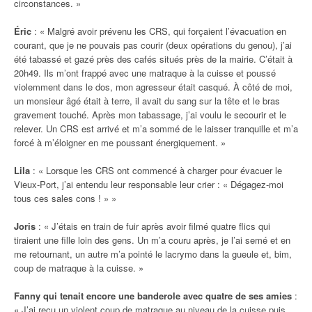
circonstances. »
Éric
: « Malgré avoir prévenu les CRS, qui forçaient l’évacuation en
courant, que je ne pouvais pas courir (deux opérations du genou), j’ai
été tabassé et gazé près des cafés situés près de la mairie. C’était à
20h49. Ils m’ont frappé avec une matraque à la cuisse et poussé
violemment dans le dos, mon agresseur était casqué. À côté de moi,
un monsieur âgé était à terre, il avait du sang sur la tête et le bras
gravement touché. Après mon tabassage, j’ai voulu le secourir et le
relever. Un CRS est arrivé et m’a sommé de le laisser tranquille et m’a
forcé à m’éloigner en me poussant énergiquement. »
Lila
: « Lorsque les CRS ont commencé à charger pour évacuer le
Vieux-Port, j’ai entendu leur responsable leur crier : « Dégagez-moi
tous ces sales cons ! » »
Joris
: « J’étais en train de fuir après avoir filmé quatre flics qui
tiraient une fille loin des gens. Un m’a couru après, je l’ai semé et en
me retournant, un autre m’a pointé le lacrymo dans la gueule et, bim,
coup de matraque à la cuisse. »
Fanny qui tenait encore une banderole avec quatre de ses amies
:
« J’ai reçu un violent coup de matraque au niveau de la cuisse puis