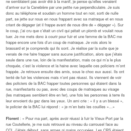
ne semblaient pas avoir été à la manif, je pense qu’elles venaient
d’arriver sur la Canebière par une petite rue perpendiculaire. Je suis
donc au téléphone et soudain un homme tout en noir, sorti de nulle
part, se jette sur nous en nous frappant avec sa matraque et en nous
criant de dégager (et il frappe avant de nous dire de « dégager »). Sur
le coup, j’ai cru que c’était un civil qui pétait un plomb et voulait nous
tuer. Je me mets donc à courir pour fuir et une femme de la BAC me
frappe encore une fois d’un coup de matraque. Je vois alors le
brassard et je comprends qui ils sont. Je réalise par la suite que je
venais de me faire frapper sans aucune justification, alors que j’étais
seule dans une rue, loin de la manifestation, mais ce qui m’a le plus
choquée, c’est la violence et la haine avec laquelle ces policiers m’ont
frappée. Je retrouve ensuite des amis, sous le choc eux aussi. Ils ont
tenté de fuir les violences mais n’ont pas réussi. Ils viennent de voir
des policiers de la BAC frapper toutes personnes qui étaient dans la
rue, manifestants ou pas, avec des coups de matraques au visage
(les matraques semblent être en fer), une fois les personnes à terre ils
leur envoient du gaz dans les yeux. Un ami crie : « il y a un blessé »,
le policier de la BAC lui répond : « je m’en bats les couilles »…»
Florent
: « Pour ma part, après avoir réussi à fuir le Vieux-Port par la
rue Coutellerie, je me suis retrouvé au niveau du carrousel face au
CCI. J’étais débout, sans armes ni mains occupées. Les CRS étaient