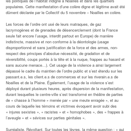
les politiques de l’habitat indigne à Noailles et dans les quartiers
populaires. Cette manifestation d’une colère digne et légitime avait été
dûment déclarée par le Collectif du 5 novembre – Noailles en colère.
Les forces de l’ordre ont usé de leurs matraques, de gaz
lacrymogènes et de grenades de désencerclement (dont la France
seule fait encore l’usage, interdit partout en Europe) de manière
indistincte, massive et non conforme à la déontologie (usage
disproportionné et sans justification de la force et des armes, non-
respect des principes d’absolue nécessité, de gradation et de
réversibilité, coups portés à la tête et à la nuque, frappes au hasard et
sans aucune menace…). Cet usage de la violence a ainsi largement
dépassé le cadre du maintien de l’ordre public et s’est étendu sur les
passant.e.s, les client.e.s de commerces et sur les riverain.e.s de
Noailles et de la Plaine. Également, l’usage de la violence s’est
déployé durant plusieurs heures, après dispersion de la manifestation,
durant lesquelles le centre-ville s’est transformé en théâtre de parties
de « chasse à l’homme » menée par « une meute enragée », et au
cours de laquelle les témoins et victimes évoquent avoir subi des
« injures sexistes », « racistes » et « homophobes », des « frappes à
l’aveugle » et « sévices sur parties génitales ».
Surréaliste. Révoltant. Sur toutes les lèvres, la même question : « qui