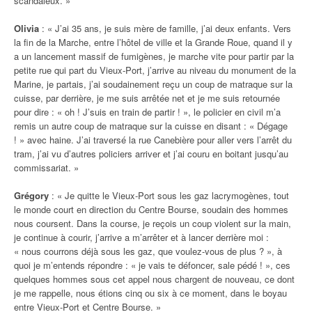
scandaleux. »
Olivia
: « J’ai 35 ans, je suis mère de famille, j’ai deux enfants. Vers
la fin de la Marche, entre l’hôtel de ville et la Grande Roue, quand il y
a un lancement massif de fumigènes, je marche vite pour partir par la
petite rue qui part du Vieux-Port, j’arrive au niveau du monument de la
Marine, je partais, j’ai soudainement reçu un coup de matraque sur la
cuisse, par derrière, je me suis arrêtée net et je me suis retournée
pour dire : « oh ! J’suis en train de partir ! », le policier en civil m’a
remis un autre coup de matraque sur la cuisse en disant : « Dégage
! » avec haine. J’ai traversé la rue Canebière pour aller vers l’arrêt du
tram, j’ai vu d’autres policiers arriver et j’ai couru en boitant jusqu’au
commissariat. »
Grégory
: « Je quitte le Vieux-Port sous les gaz lacrymogènes, tout
le monde court en direction du Centre Bourse, soudain des hommes
nous coursent. Dans la course, je reçois un coup violent sur la main,
je continue à courir, j’arrive a m’arrêter et à lancer derrière moi :
« nous courrons déjà sous les gaz, que voulez-vous de plus ? », à
quoi je m’entends répondre : « je vais te défoncer, sale pédé ! », ces
quelques hommes sous cet appel nous chargent de nouveau, ce dont
je me rappelle, nous étions cinq ou six à ce moment, dans le boyau
entre Vieux-Port et Centre Bourse. »