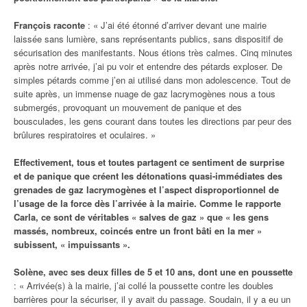
François raconte
: « J’ai été étonné d’arriver devant une mairie
laissée sans lumière, sans représentants publics, sans dispositif de
sécurisation des manifestants. Nous étions très calmes. Cinq minutes
après notre arrivée, j’ai pu voir et entendre des pétards exploser. De
simples pétards comme j’en ai utilisé dans mon adolescence. Tout de
suite après, un immense nuage de gaz lacrymogènes nous a tous
submergés, provoquant un mouvement de panique et des
bousculades, les gens courant dans toutes les directions par peur des
brûlures respiratoires et oculaires. »
Effectivement, tous et toutes partagent ce sentiment de surprise
et de panique que créent les détonations quasi-immédiates des
grenades de gaz lacrymogènes et l’aspect disproportionnel de
l’usage de la force dès l’arrivée à la mairie. Comme le rapporte
Carla, ce sont de véritables « salves de gaz » que « les gens
massés, nombreux, coincés entre un front bâti en la mer »
subissent, « impuissants ».
Solène, avec ses deux filles de 5 et 10 ans, dont une en poussette
: « Arrivée(s) à la mairie, j’ai collé la poussette contre les doubles
barrières pour la sécuriser, il y avait du passage. Soudain, il y a eu un