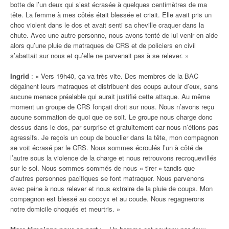
botte de l’un deux qui s’est écrasée à quelques centimètres de ma
tête. La femme à mes côtés était blessée et criait. Elle avait pris un
choc violent dans le dos et avait senti sa cheville craquer dans la
chute. Avec une autre personne, nous avons tenté de lui venir en aide
alors qu’une pluie de matraques de CRS et de policiers en civil
s’abattait sur nous et qu’elle ne parvenait pas à se relever. »
Ingrid
: « Vers 19h40, ça va très vite. Des membres de la BAC
dégainent leurs matraques et distribuent des coups autour d’eux, sans
aucune menace préalable qui aurait justifié cette attaque. Au même
moment un groupe de CRS fonçait droit sur nous. Nous n’avons reçu
aucune sommation de quoi que ce soit. Le groupe nous charge donc
dessus dans le dos, par surprise et gratuitement car nous n’étions pas
agressifs. Je reçois un coup de bouclier dans la tête, mon compagnon
se voit écrasé par le CRS. Nous sommes écroulés l’un à côté de
l’autre sous la violence de la charge et nous retrouvons recroquevillés
sur le sol. Nous sommes sommés de nous « tirer » tandis que
d’autres personnes pacifiques se font matraquer. Nous parvenons
avec peine à nous relever et nous extraire de la pluie de coups. Mon
compagnon est blessé au coccyx et au coude. Nous regagnerons
notre domicile choqués et meurtris. »