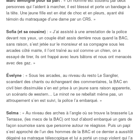
Marc témoigne pour sa part
: « Un homme est soutenu par deux
personnes qui l’aident à marcher, il est blessé et porte un bandage à
la tête. Une jeune fille est en état de choc et en pleurs, ayant été
témoin du matraquage d’une dame par un CRS. »
Sofia (et sa cousine)
: « J’ai assisté à une arrestation de la police
devant nos yeux, un couple était assis derrière nous quand la BAC,
sans raison, s’est jetée sur le monsieur et sa compagne sous les
arcades côté mairie, il l’ont traîné au sol comme un chien, on a
essayé de tirer, ils ont frappé avec leurs bâtons et nous ont menacés
avec des gaz. »
Évelyne
: « Sous les arcades, au niveau du resto Le Sanglier,
scandant des chants ou échangeant des commentaires, la BAC en
civil bien dissimulée s’en est prise à un jeune sans raison apparente,
un scénario de western… Le minot ne se rebellait même pas, un
attroupement s’en est suivi, la police l’a embarqué. »
Selma
: « Au niveau des arches à l’angle où se trouve la brasserie La
Terrasse, (les mecs de la BAC) ont tout d’abord embarqué un gars de
façon sournoise sans que personne autour ne réagisse. Puis un papi
s’est approché de l’un des hommes de la BAC et ce dernier a aussitôt
dégainé sa matraque télescopique et lui a porté un coup violent qui l’a