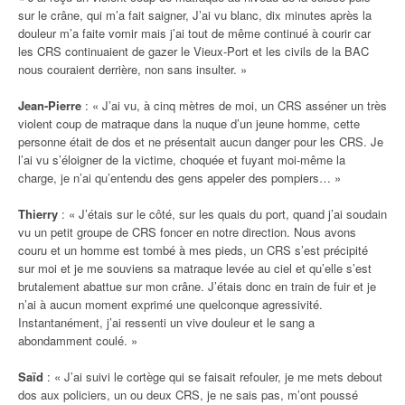
sur le crâne, qui m’a fait saigner, J’ai vu blanc, dix minutes après la
douleur m’a faite vomir mais j’ai tout de même continué à courir car
les CRS continuaient de gazer le Vieux-Port et les civils de la BAC
nous couraient derrière, non sans insulter. »
Jean-Pierre
: « J’ai vu, à cinq mètres de moi, un CRS asséner un très
violent coup de matraque dans la nuque d’un jeune homme, cette
personne était de dos et ne présentait aucun danger pour les CRS. Je
l’ai vu s’éloigner de la victime, choquée et fuyant moi-même la
charge, je n’ai qu’entendu des gens appeler des pompiers… »
Thierry
: « J’étais sur le côté, sur les quais du port, quand j’ai soudain
vu un petit groupe de CRS foncer en notre direction. Nous avons
couru et un homme est tombé à mes pieds, un CRS s’est précipité
sur moi et je me souviens sa matraque levée au ciel et qu’elle s’est
brutalement abattue sur mon crâne. J’étais donc en train de fuir et je
n’ai à aucun moment exprimé une quelconque agressivité.
Instantanément, j’ai ressenti un vive douleur et le sang a
abondamment coulé. »
Saïd
: « J’ai suivi le cortège qui se faisait refouler, je me mets debout
dos aux policiers, un ou deux CRS, je ne sais pas, m’ont poussé