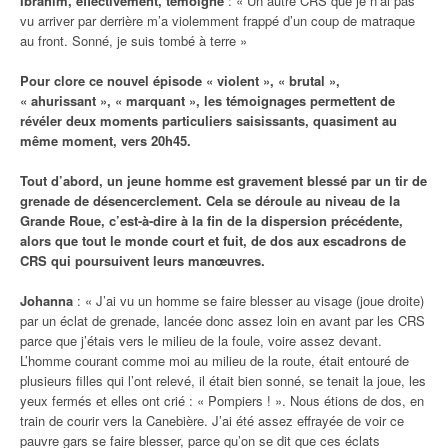
Ibrahim, effectivement, témoigne
: « Un autre CRS que je n’ai pas
vu arriver par derrière m’a violemment frappé d’un coup de matraque
au front. Sonné, je suis tombé à terre »
Pour clore ce nouvel épisode « violent », « brutal »,
« ahurissant », « marquant », les témoignages permettent de
révéler deux moments particuliers saisissants, quasiment au
même moment, vers 20h45.
Tout d’abord, un jeune homme est gravement blessé par un tir de
grenade de désencerclement. Cela se déroule au niveau de la
Grande Roue, c’est-à-dire à la fin de la dispersion précédente,
alors que tout le monde court et fuit, de dos aux escadrons de
CRS qui poursuivent leurs manœuvres.
Johanna
: « J’ai vu un homme se faire blesser au visage (joue droite)
par un éclat de grenade, lancée donc assez loin en avant par les CRS
parce que j’étais vers le milieu de la foule, voire assez devant.
L’homme courant comme moi au milieu de la route, était entouré de
plusieurs filles qui l’ont relevé, il était bien sonné, se tenait la joue, les
yeux fermés et elles ont crié : « Pompiers ! ». Nous étions de dos, en
train de courir vers la Canebière. J’ai été assez effrayée de voir ce
pauvre gars se faire blesser, parce qu’on se dit que ces éclats