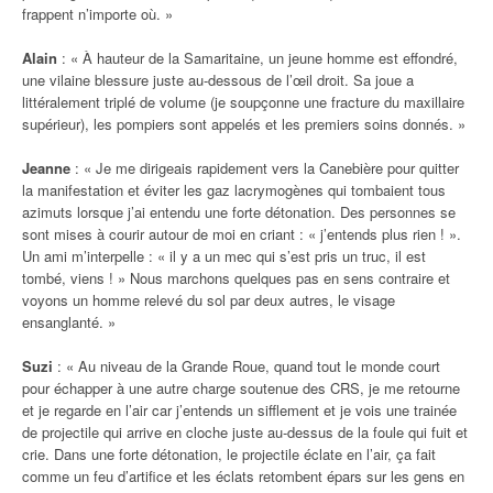
frappent n’importe où. »
Alain
: « À hauteur de la Samaritaine, un jeune homme est effondré,
une vilaine blessure juste au-dessous de l’œil droit. Sa joue a
littéralement triplé de volume (je soupçonne une fracture du maxillaire
supérieur), les pompiers sont appelés et les premiers soins donnés. »
Jeanne
: « Je me dirigeais rapidement vers la Canebière pour quitter
la manifestation et éviter les gaz lacrymogènes qui tombaient tous
azimuts lorsque j’ai entendu une forte détonation. Des personnes se
sont mises à courir autour de moi en criant : « j’entends plus rien ! ».
Un ami m’interpelle : « il y a un mec qui s’est pris un truc, il est
tombé, viens ! » Nous marchons quelques pas en sens contraire et
voyons un homme relevé du sol par deux autres, le visage
ensanglanté. »
Suzi
: « Au niveau de la Grande Roue, quand tout le monde court
pour échapper à une autre charge soutenue des CRS, je me retourne
et je regarde en l’air car j’entends un sifflement et je vois une trainée
de projectile qui arrive en cloche juste au-dessus de la foule qui fuit et
crie. Dans une forte détonation, le projectile éclate en l’air, ça fait
comme un feu d’artifice et les éclats retombent épars sur les gens en