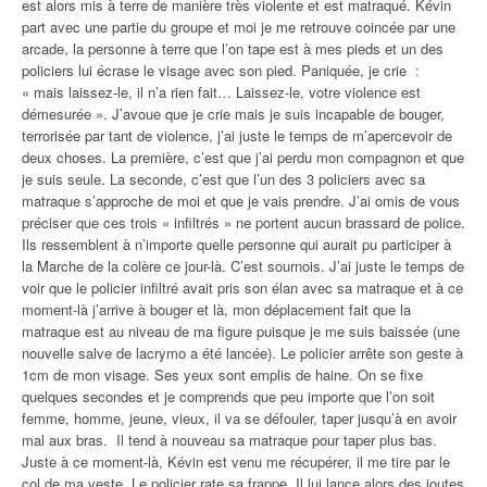
est alors mis à terre de manière très violente et est matraqué. Kévin
part avec une partie du groupe et moi je me retrouve coincée par une
arcade, la personne à terre que l’on tape est à mes pieds et un des
policiers lui écrase le visage avec son pied. Paniquée, je crie :
« mais laissez-le, il n’a rien fait… Laissez-le, votre violence est
démesurée ». J’avoue que je crie mais je suis incapable de bouger,
terrorisée par tant de violence, j’ai juste le temps de m’apercevoir de
deux choses. La première, c’est que j’ai perdu mon compagnon et que
je suis seule. La seconde, c’est que l’un des 3 policiers avec sa
matraque s’approche de moi et que je vais prendre. J’ai omis de vous
préciser que ces trois « infiltrés » ne portent aucun brassard de police.
Ils ressemblent à n’importe quelle personne qui aurait pu participer à
la Marche de la colère ce jour-là. C’est sournois. J’ai juste le temps de
voir que le policier infiltré avait pris son élan avec sa matraque et à ce
moment-là j’arrive à bouger et là, mon déplacement fait que la
matraque est au niveau de ma figure puisque je me suis baissée (une
nouvelle salve de lacrymo a été lancée). Le policier arrête son geste à
1cm de mon visage. Ses yeux sont emplis de haine. On se fixe
quelques secondes et je comprends que peu importe que l’on soit
femme, homme, jeune, vieux, il va se défouler, taper jusqu’à en avoir
mal aux bras. Il tend à nouveau sa matraque pour taper plus bas.
Juste à ce moment-là, Kévin est venu me récupérer, il me tire par le
col de ma veste. Le policier rate sa frappe. Il lui lance alors des joutes