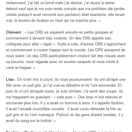
violemment, j’ai fait un bond mais j’ai résisté, j’ai réussi à rester
debout sauf que je me suis rendu compte que ma prothèse (de jambe,
visible puisqu’il avait remonté son pantalon) était branlante, elle tenait
mal, le bouton de fixation en haut qui ne marche plus. »
Clément
: « Les CRS se séparent ensuite en petits groupes et
commencent à devenir très violents. Un des CRS appelle ses
collègues pour aller « taper ». Suite à cela, d’autres CRS s’approchent
et commencent à vouloir frapper tout le monde. Les CRS essayent de
nous saisir. Un des CRS particulièrement virulent fait des moues avec
sa bouche, nous regarde avec un sourire narquois et nous incite à
venir le frapper. »
Lisa
: On s’est mis à courir, ils nous poursuivaient. Ils ont attrapé une
fille avec un pull gris, je l’ai vue se débattre et ils l’ont emmenée. Et
puis ils m’ont attrapée aussi, je suis tombée, j’ai senti des coups, ils
me frappaient en gueulant : « sale pute ». Des bras m’ont relevée et
emmenée plus loin. Il y a avait un homme à terre, il s’appelle Ibrahim,
il avait l’arcade sourcilière ouverte : il avait voulu défendre la fille au
pull gris et ils l’ont matraqué. Partout où les gens étaient tombés, il y
avait du sang sur le trottoir. »